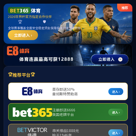
中国·yl7703永利(集团)股份有限公司-官方网站
提示：访问地址无效，10801/http:/_t638找不到对应的栏目！
首页
关闭此页