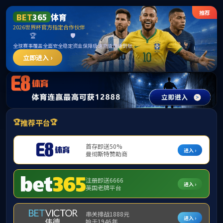
中国·yl7703永利(集团)股份有限公司-官方网站
提示：访问地址无效，2023/0604/c10822a313370/http:/10802找不到对
应的栏目！
首页
关闭此页