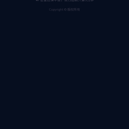
会企业违法、违规使用学校校名、商标的公告
有限公司招聘公告