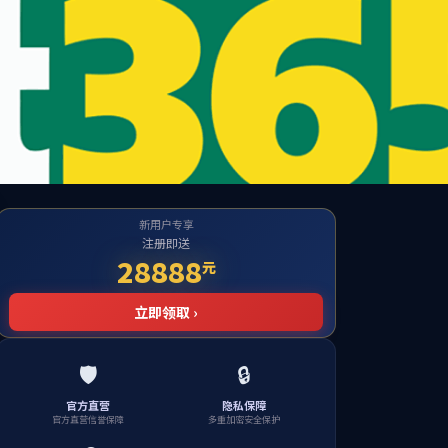
作
下载专区
联系我们