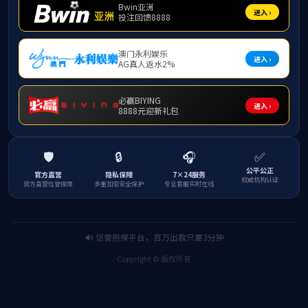
学校政策
yl7703永利集团资产经营有限公司招聘
【NEWS】
新闻中心
更多
新闻中心
【向新而行】2025年第1期丨哈工...
建强专业化高水平技术转移队伍 ...
有组织推动科研工作高质量发展 ...
哈工大申报的工业设计企业入选第...
上海证券交易所党委书记、理事长...
“深化校企合作 推动四链融合”...
资产公司党委举办“卓越产业人”...