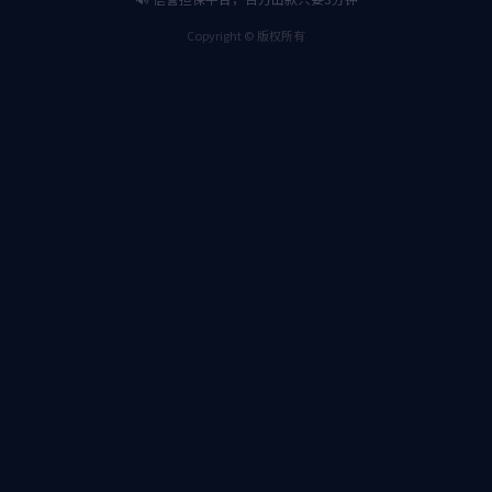
据2024年5月24日黑龙江省哈尔滨市中级人民法院作出的民事判决
会企业违法、违规使用学校校名、商标的公告
股份有限公司被依法要求停止在其企业名称中使用“哈工大”字样
现公告如下：
有限公司招聘公告
一、“哈工大”既是我校简称，又是我校受法律保护的注册商标。
二、我校严正要求哈工大卫星激光通信股份有限公司即刻起停止使
更工作。变更完成后，不得使用带有“哈工大”字样的企业名称
，并采取一切必要措施，切实维护我校的合法权益。
特此公告。