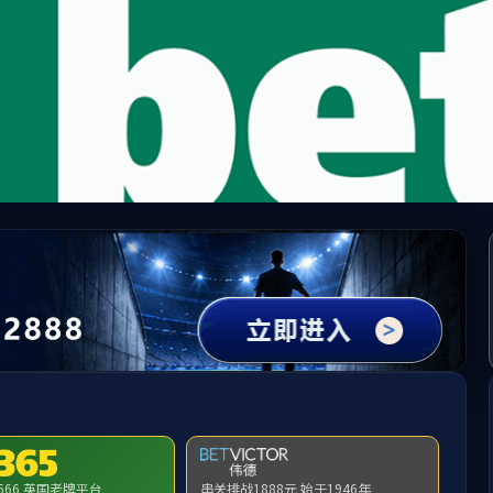
中国·yl7703永利(集团)股份有限公司-官方网站
心
参控股企业
政策法规
党建工