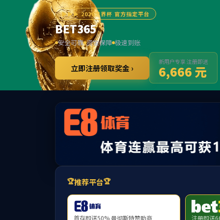
首页
公司简介
新闻中