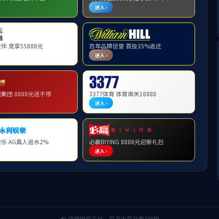
会企业违法、违规使用学校校名、商标的公告
有限公司招聘公告
业大赛报名即将截止
第二届师生创业大赛的通知
创业大赛决赛晋级名单公示
首届师生创业大赛的通知
工大卫星激光通信股份有限公司停止使用校名的公告
yl7703永利集团关于哈工大卫星激光通信股
位停止使用yl7703永利集团校名的公告
作者： 来源： yl7703永利集
企业在名称中使用“哈工”字样情况的公告