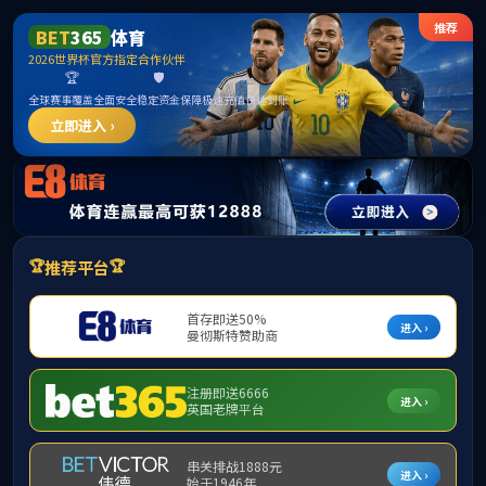
中国·yl7703永利(集团)股份有限公司-官方网站
首页
公司简介
新闻中心
yl7703永利集团关于社会企业违法、
【NEWS】