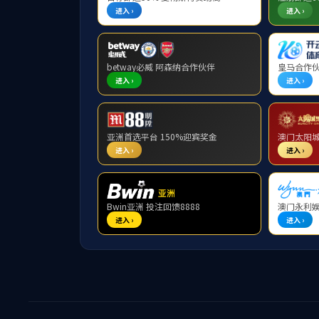
yl7703永利集团关于社
【NEWS】
yl7703永利集团资产经营
【NEWS】
7天倒计时：第二届师生创
【NEWS】
关于举办yl7703永利集团
【NEWS】
通知公告：
yl7703永利集团首届师生
【NEWS】
关于举办yl7703永利集团
您的位置：
首页
【NEWS】
新闻中心
行业动态
yl7703永利集团关于哈
【NEWS】
新闻中心
yl7703永利集团关于相关单
【NEWS】
图片新闻
新闻快讯
yl7703永利集团关于社会
【NEWS】