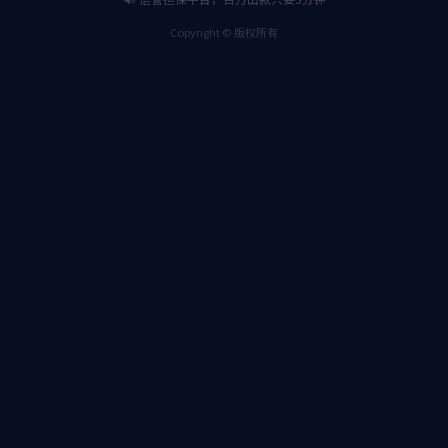
工大全媒体（刘培香 李丹/文）近日，2023年度国家科学技
会企业违法、违规使用学校校名、商标的公告
、我校出版社申报的《碳纤维蜂窝结构技术》获得资助。
《碳纤维蜂窝结构技术》由航天学院熊健教授、韦兴宇老师撰写，
有限公司招聘公告
技术研究与应用系列”图书之一，以作者及其团队承担的国家级科
国家科学技术学术著作出版基金于1997年由国务院设立，坚持“
，资助基础性、前瞻性和战略性科技学术著作，旨在繁荣科技出
共申报1058个项目，经专家评审、国家科学技术学术著作出版基
。至今我校出版社累计已有19种图书获得该基金资助。