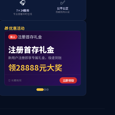
术学术著作出版基金资助
资产